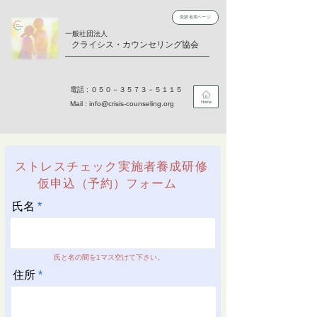
受講者用ページ
​一般社団法人
​クライシス・カウンセリング協会
​電話 : ０５０－３５７３－５１１５
Mail :
info@crisis-counseling.org
Home
​ストレスチェック実施者養成研修
仮申込（予約）フォーム
氏名
氏と名の間を1マス空けて下さい。
住所