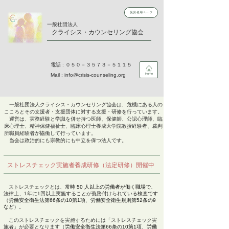
受講者用ページ
​一般社団法人
​クライシス・カウンセリング協会
​電話 : ０５０－３５７３－５１１５
Mail :
info@crisis-counseling.org
Home
一般社団法人クライシス・カウンセリング協会は、
危機にある人の
こころ
とその支援者・支援団体に対する
支援・研修を行っています。
運営は、実務経験と学識を併せ持つ医師、保健師、公認心理師、臨
床心理士、精神保健福祉士、臨床心理士養成大学院教授経験者、裁判
所職員経験者が協働して行っています。
当会は政治的にも宗教的にも中立を保つ法人です。
ストレスチェック実施者養成研修
（法定研修）開催中
ストレスチェックとは、
常時 50 人
以上の労働者
が働く職場で
、
法律上、1
年に1回以上実施することが義務付けられている検査です
（
労働安全衛生法
第66条の10
第1項
、
労働安全衛生規則第
52条の9
など
）。
このストレスチェックを
実施するためには
「ストレスチェック実
施者」が必要となります（
労働安全衛生法
第66条の10
第1項
、
労働