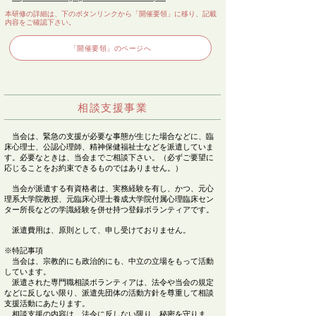
​
本研修の詳細は​、下のボタンリンクから
「開催要領」に移り、記載
内容をご確認下さい。
「開催要領」のページへ
​相談支援事業
当会は、緊急の支援が必要な事態が生じた場合などに、臨
床心理士、公認心理師、精神保健福祉士などを派遣していま
す
。必要なときは、当会までご相談下さい。（必ずご要望に
応じることをお約束できるものではありません。）
当会が派遣する有資格者は、実務経験を有し、かつ、元心
理系大学院教授、元臨床心理士養成大学院付属心理臨床セン
ター所長などの学識経験を併せ持つ登録ボランティアです。
​ 派遣費用は、原則として、申し受けておりません。
※特記事項
当会は、宗教的にも政治的にも、中立の立場をもって活動
しています。
​ 派遣された専門職相談ボランティアは、法令や当会の規定
などに反しない限り、派遣先団体の活動方針を尊重して相談
支援活動にあたります。
相談支援の内容は、法令に反しない限り、秘密を守りま