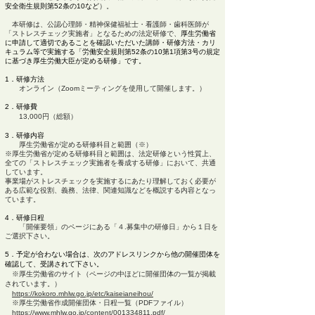
安全衛生規則第
52条の10など
）。
看護師
本研修は、公認心理師
・精神保健福祉士・
・歯科医師が
「ストレスチェック実施者」となるため​の法定研修で
、
厚生労働省
に申
請し
て
適
切であることを
確認いただいた
講師・研修方法・カリ
キュラム等で実施する「労働安全規則第52条の10第1項第3号の規定
に基づき厚生労働大臣が定める研修」です。
1．研修方法
オンライン（Zoomミーティングを使用して開催します。）
2．研修費
13,000円（総額）
3．研修内容
厚生労働省が定める研修科目と範囲
（※）
※厚生労働省が定める研修科目と範囲は、法定研修という性質上、
全ての「ストレスチェック実施者を養成する研修」において、共通
しています。
事業場がストレスチェックを実施するにあたり理解しておく必要が
ある広範な役割、義務、法律、関連知識などを概説する内容となっ
ています。
4．研修日程
​
「開催要領」のページにある「４.募集中の研修日」から１日を
ご選択下さい。
5．予定が合わない場合は、次の
​アドレス
リンクから他の開催団体を
確認して、受講されて下さい。
​
※厚生労働省のサイト（ページの中ほどに開催団体の一覧が掲載
されています。）
https://kokoro.mhlw.go.jp/etc/kaiseianeihou/
※厚生労働省作成開催団体・日程一覧（PDFファイル）
https://www.mhlw.go.jp/content/001334811.pdf/