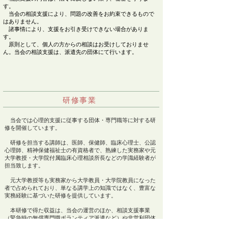
す。
当会の相談支援により、問題の改善をお約束できるもので
はありません。
​ 諸事情により、支援をお引き受けできない場合がありま
す。
原則として、個人の方からの相談はお受けしておりませ
ん。当会の相談支援は、派遣先の団体にて行います。
​研修事業
当会では心理的支援に従事する団体・専門職等に対する研
修を開催しています。
研修を担当する講師は、医師、保健師、臨床心理士、公認
心理師、精神保健福祉士の有資格者で、熟練した実務家や元
大学教授・大学院付属臨床心理相談所長などの学識経験者が
担当致します。
元大学教授等も実務家から大学教員・大学院教員になった
者で占められており、単なる講学上の知識ではなく、豊富な
実務経験に基づいた研修を提供しています。
本研修で得た収益は、当会の運営のほか、相談支援事業
（緊急時の無償専門職ボランティア派遣など）や非営利団体
支援事業（無償の技術支援、無償の専門職ボランティア派