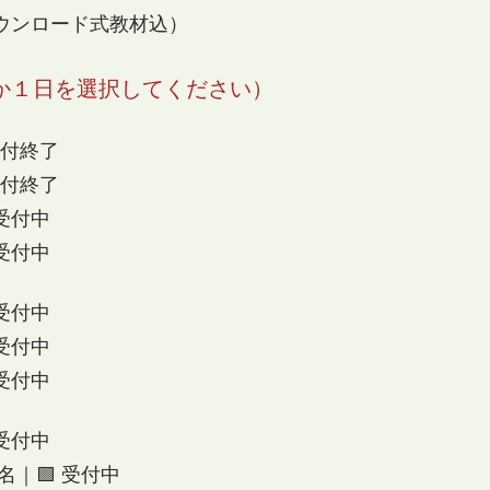
ダウンロード式教材込）
か１日を選択してください）
受付終了
受付終了
 受付中
 受付中
 受付中
 受付中
 受付中
 受付中
名
｜
🟩 受付中