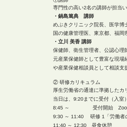
①講師
専門性の高い2名の講師が担当
・鍋島篤典 講師
めぶきクリニック院長、医学博
国の健康管理医、東京都、福岡
・立川 美香 講師
保健師、衛生管理者、公認心
​元産業保健師として豊富な現
や産業保健相談員として相談支
② 研修カリキュラム
厚生労働省の通達に準拠したカ
当日は、9:20までに受付（入
8:45 ～ 受付開始 Zo
9:30 ～ 11:40 研修 1「
11:40 ～ 12:30 昼食休憩