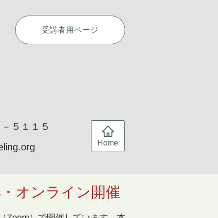
受講者用ページ
７３－５１１５
Home
eling.org
拠・オンライン開催
Zoom）で開催しています。本