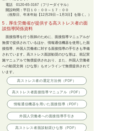
電話
0120-65-3167
（フリーダイヤル）
開設時間：平日１０：００～１７：００
（祝祭日、年末年始【12月29日～1月3日】を除く。）
5．厚生労働省が提供する高ストレス者の面
談指導関係資料
面接指導を行う医師のために、面接指導マニュアルが
無償で提供されているほか、情報通信機器を使用した面
接指導、外国人労働者に対する面接指導の手引きも準備
されています。高ストレス面談勧奨のひな形は、前記実
施マニュアルで無償提供されおり、また、外国人労働者
への勧奨文例（ひな形）もオンラインで無償提供されて
います。
高ストレス者の選定方法例（PDF）
高ストレス者面接指導マニュアル（PDF）
情報通信機器を用いた面接指導（PDF）
外国人労働者への面接指導手引き
高ストレス者面談勧奨ひな形（PDF）