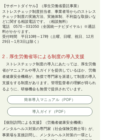
【
サポートダイヤル
】（
厚生労働省委託事業
）
ストレスチェック制度担当者、事業者等からのストレス
チェック制度の実施方法、実施体制、不利益な取扱いな
どに関する相談電話です。
（相談無料）
電話
0570－031050（全国統一ナビダイヤル）※通話
料がかかります。
受付時間
平日10時～17時（土曜、日曜、祝日、12月
29日～1月3日は除く）
2．厚生労働省等による制度の導入支援
ストレスチェック制度の導入にあたっては、厚生労働
省がマニュアルや導入ガイドを提供しているほか、労働
者健康安全機構が、無償で専門家を派遣して制度の導入
支援をする制度があります。管理監督者の理解が得られ
るように、研修機会も無償で提供されています。
簡単導入マニュアル（PDF）
導入ガイド（PDF）
【個別訪問による支援】（労働者健康安全機構）
メンタルヘルス対策の専門家（社会保険労務士等）が、
事業場を直接訪問し、メンタルヘルス対策の一環とし