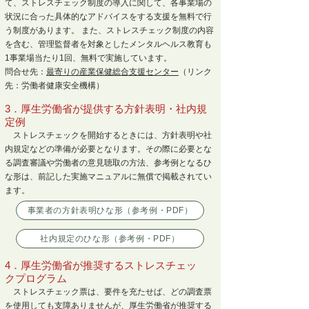
て、ストレスチェック制度の導入に関して、各事業場の
状況に合った具体的なアドバイスをする支援を無料で行
う制度があります。 また、ストレスチェック制度の内容
を含む、管理監督者を対象としたメンタルヘルス教育も
1事業場当たり1回、無料で実施しています。
問合せ先：
最寄りの産業保健総合支援センター
（リンク
先：労働者健康安全機構）
3．厚生労働省が提供する方針表明・社内規
定例
ストレスチェックを開始するときには、方針表明や社
内規定などの準備が必要となります。その際に必要とな
る調査審議や労働者の意見聴取の方法、参考例となるひ
な形は、前記した実施マニュアルに無償で掲載されてい
ます。
事業者の方針表明ひな形（参考例・PDF）
社内規定のひな形（参考例・PDF）
4．厚生労働省が推奨するストレスチェッ
クプログラム
ストレスチェック票は、要件を充たせば、どの調査票
を使用しても支障ありませんが、厚生労働省が推奨する