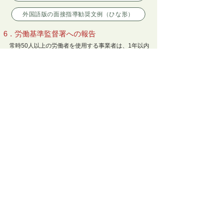
外国語版の面接指導勧奨文例（ひな形）
6．労働基準監督署への報告
常時50人以上の労働者を使用する事業者は、1年以内
ごとに1回定期に、労働基準監督署の報告様式により、
ストレスチェックと面接指導の実施状況を報告すること
とされています。この報告は、下記のリンクから電子申
請をすることもできます。
労働基準監督署報告様式（PDF）
【インターネット上での報告書電子申請】
下記リンクからインターネット上で報告書を電子申請
することもできます。
労働安全衛生法関係の届出・申請等帳票印刷に係る入
力支援サービス
※事前申請や登録は不要です。
※本サービスで入力された情報は、インターネット上に
は保存されません。次回以降に活用される場合は、ご自
身のパソコンに保存ください。
※従来通り、報告書の印刷・記入を行われる場合には、
上表よりPDFファイルをダウンロード・印刷し、ご記入