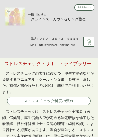
受講者用ページ
​一般社団法人
​クライシス・カウンセリング協会
​電話 : ０５０－３５７３－５１１５
Mail :
info@crisis-counseling.org
Home
ストレスチェック・サポ－トライブラリー
ストレスチェックの実施に役立つ「厚生労働省などが
提供するマニュアル・ツール・ひな形」
を整理しまし
た。
有償と書かれたもの以外は、無料でご利用いただけ
ます。​
ストレスチェック制度の流れ
ストレスチェックは、ストレスチェック実施者（医
師、保健師、厚生労働大臣が定める法定研修を修了した
看護師・精神保健福祉士・公認心理師・歯科医師）によ
り行われる必要があります。当会が開催する「ストレス
チェック実施者養成研修」は、厚生労働大臣が定める法